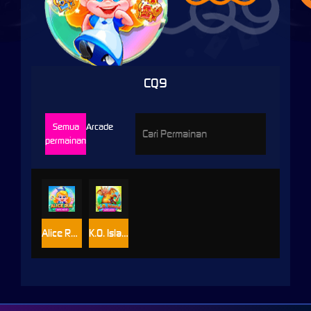
CQ9
Semua
Arcade
permainan
Alice Run
K.O. Island