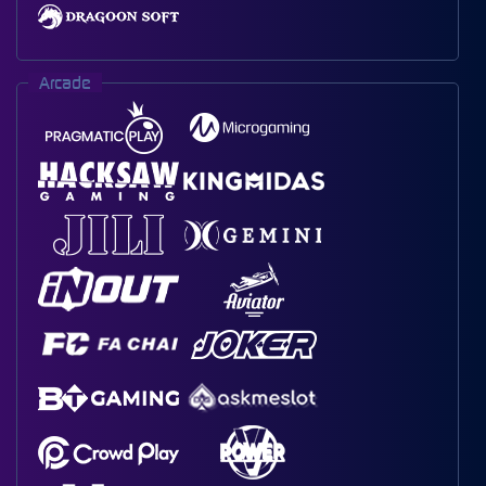
Arcade