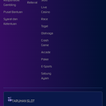
Responsible
Slots
Referral
Gambling
Live
Pusat Bantuan
Casino
Syarat dan
Race
Ketentuan
Togel
Olahraga
Crash
Game
Arcade
Poker
E-Sports
Sabung
Ayam
TARUHAN SLOT