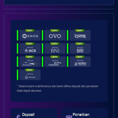
* Selama bank maintenance dan bank offline deposit dan penarikan
tidak dapat diproses
Deposit
Penarikan