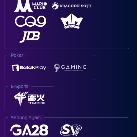
Poker
E-Sports
Sabung Ayam