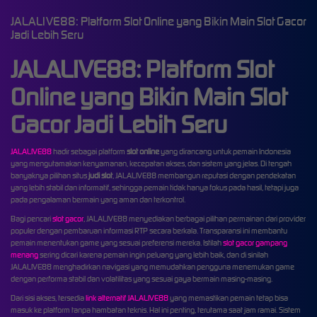
JALALIVE88: Platform Slot Online yang Bikin Main Slot Gacor
Jadi Lebih Seru
JALALIVE88: Platform Slot
Online yang Bikin Main Slot
Gacor Jadi Lebih Seru
JALALIVE88
hadir sebagai platform
slot online
yang dirancang untuk pemain Indonesia
yang mengutamakan kenyamanan, kecepatan akses, dan sistem yang jelas. Di tengah
banyaknya pilihan situs
judi slot
, JALALIVE88 membangun reputasi dengan pendekatan
yang lebih stabil dan informatif, sehingga pemain tidak hanya fokus pada hasil, tetapi juga
pada pengalaman bermain yang aman dan terkontrol.
Bagi pencari
slot gacor
, JALALIVE88 menyediakan berbagai pilihan permainan dari provider
populer dengan pembaruan informasi RTP secara berkala. Transparansi ini membantu
pemain menentukan game yang sesuai preferensi mereka. Istilah
slot gacor gampang
menang
sering dicari karena pemain ingin peluang yang lebih baik, dan di sinilah
JALALIVE88 menghadirkan navigasi yang memudahkan pengguna menemukan game
dengan performa stabil dan volatilitas yang sesuai gaya bermain masing-masing.
Dari sisi akses, tersedia
link alternatif JALALIVE88
yang memastikan pemain tetap bisa
masuk ke platform tanpa hambatan teknis. Hal ini penting, terutama saat jam ramai. Sistem