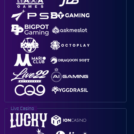
Live Casino