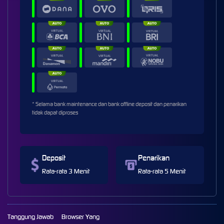
* Selama bank maintenance dan bank offline deposit dan penarikan
tidak dapat diproses
Deposit
Penarikan
Rata-rata 3 Menit
Rata-rata 5 Menit
Tanggung Jawab
Browser Yang