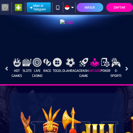
Main di
MASUK
DAFTAR
Telegram
HOT
SLOTS
LIVE
RACE
TOGEL
OLAHRAGA
CRASH
ARCADE
POKER
E-
SABUN
GAMES
CASINO
GAME
SPORTS
AYAM