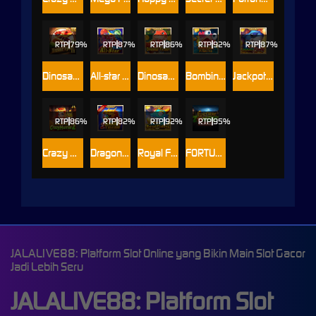
RTP
79%
RTP
87%
RTP
86%
RTP
92%
RTP
87%
Dinosaur Tycoon II
All-star Fishing
Dinosaur Tycoon
Bombing Fishing
Jackpot Fishing
RTP
86%
RTP
82%
RTP
92%
RTP
95%
Crazy Hunter 2
Dragon Treasure
Royal Fishing
FORTUNE ZOMBIE
JALALIVE88: Platform Slot Online yang Bikin Main Slot Gacor
Jadi Lebih Seru
JALALIVE88: Platform Slot