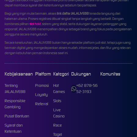
hingga cashback mingguan. Informasi promo ditampilkan secara transparan agar pemain
dapat membaca syarat dan ketentuannya sebelum berpartisipasi.
Bagi yang ingin mulai bermain, akses
link daftar JALALIVE88
tersedia langsung dari
halaman utama. Proses registrasi dibuat singkat tanpa langkah yang berbelit. Dengan
kombinasi pilihan
slot hoki
, sistem yang stabil, serta dukungan layanan pelanggan yang
responsif, JALALIVE88 menempatkan dirinya sebagai brand yang fokus pada pengalaman
pengguna secara menyeluruh.
Secara keseluruhan, JALALIVE88 bukan hanya sekadar platform judi slot, tetapi juga ruang
bermain digital yang mengedepankan akses mudah, informasi jelas, dan fitur yang relevan
dengan kebutuhan pemain Indonesia saat ini.
Kebijaksanaan
Platform
Kategori
Dukungan
Komunitas
Tentang
Promosi
Hot
+62 878-56
JALALIVE88
Games
52-3193
Loyalty
Responsible
Slots
Referral
Gambling
Live
Pusat Bantuan
Casino
Syarat dan
Race
Ketentuan
Togel