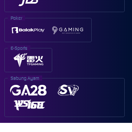
Poker
E-Sports
Sabung Ayam