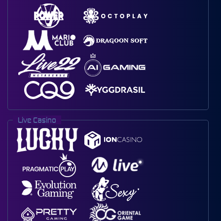
Live Casino