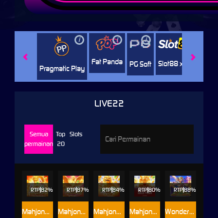
i
i
i
i
i
Facha
Fat Panda
Slot88 x PP
PG Soft
Pragmatic Play
LIVE22
Semua
Top
Slots
permainan
20
RTP
82%
RTP
87%
RTP
84%
RTP
80%
RTP
Mahjong Gold: Dragon
Mahjong Gold: Phoenix
Mahjong Gold: Lion
Mahjong Gold: Tiger
Wonders of Giza Pyramid