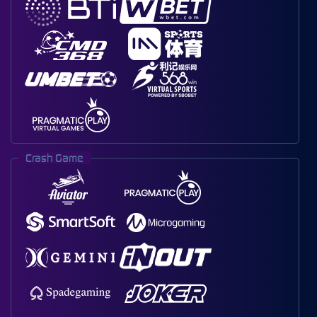
Crash Game