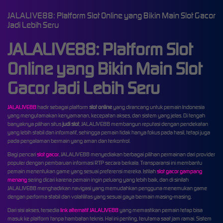
JALALIVE88: Platform Slot Online yang Bikin Main Slot Gacor
Jadi Lebih Seru
JALALIVE88: Platform Slot
Online yang Bikin Main Slot
Gacor Jadi Lebih Seru
JALALIVE88
hadir sebagai platform
slot online
yang dirancang untuk pemain Indonesia
yang mengutamakan kenyamanan, kecepatan akses, dan sistem yang jelas. Di tengah
banyaknya pilihan situs
judi slot
, JALALIVE88 membangun reputasi dengan pendekatan
yang lebih stabil dan informatif, sehingga pemain tidak hanya fokus pada hasil, tetapi juga
pada pengalaman bermain yang aman dan terkontrol.
Bagi pencari
slot gacor
, JALALIVE88 menyediakan berbagai pilihan permainan dari provider
populer dengan pembaruan informasi RTP secara berkala. Transparansi ini membantu
pemain menentukan game yang sesuai preferensi mereka. Istilah
slot gacor gampang
menang
sering dicari karena pemain ingin peluang yang lebih baik, dan di sinilah
JALALIVE88 menghadirkan navigasi yang memudahkan pengguna menemukan game
dengan performa stabil dan volatilitas yang sesuai gaya bermain masing-masing.
Dari sisi akses, tersedia
link alternatif JALALIVE88
yang memastikan pemain tetap bisa
masuk ke platform tanpa hambatan teknis. Hal ini penting, terutama saat jam ramai. Sistem