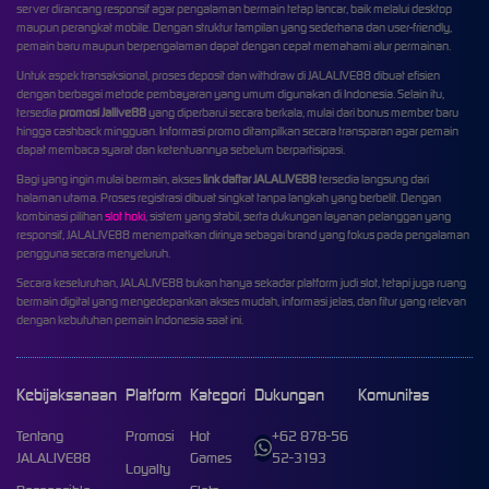
server dirancang responsif agar pengalaman bermain tetap lancar, baik melalui desktop
maupun perangkat mobile. Dengan struktur tampilan yang sederhana dan user-friendly,
pemain baru maupun berpengalaman dapat dengan cepat memahami alur permainan.
Untuk aspek transaksional, proses deposit dan withdraw di JALALIVE88 dibuat efisien
dengan berbagai metode pembayaran yang umum digunakan di Indonesia. Selain itu,
tersedia
promosi Jallive88
yang diperbarui secara berkala, mulai dari bonus member baru
hingga cashback mingguan. Informasi promo ditampilkan secara transparan agar pemain
dapat membaca syarat dan ketentuannya sebelum berpartisipasi.
Bagi yang ingin mulai bermain, akses
link daftar JALALIVE88
tersedia langsung dari
halaman utama. Proses registrasi dibuat singkat tanpa langkah yang berbelit. Dengan
kombinasi pilihan
slot hoki
, sistem yang stabil, serta dukungan layanan pelanggan yang
responsif, JALALIVE88 menempatkan dirinya sebagai brand yang fokus pada pengalaman
pengguna secara menyeluruh.
Secara keseluruhan, JALALIVE88 bukan hanya sekadar platform judi slot, tetapi juga ruang
bermain digital yang mengedepankan akses mudah, informasi jelas, dan fitur yang relevan
dengan kebutuhan pemain Indonesia saat ini.
Kebijaksanaan
Platform
Kategori
Dukungan
Komunitas
Tentang
Promosi
Hot
+62 878-56
JALALIVE88
Games
52-3193
Loyalty