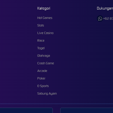
Kategori
Dukunga
Hot Games
+62 8
Slots
Live Casino
Race
Togel
Olahraga
Crash Game
Arcade
Poker
E-Sports
Sabung Ayam