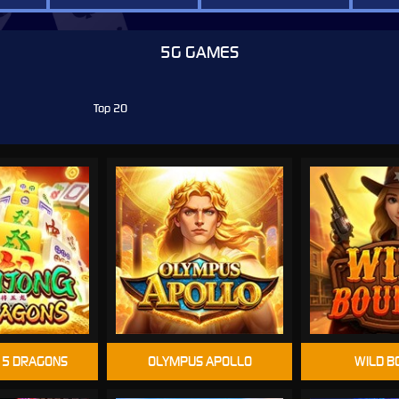
5G GAMES
Top 20
 5 DRAGONS
OLYMPUS APOLLO
WILD B