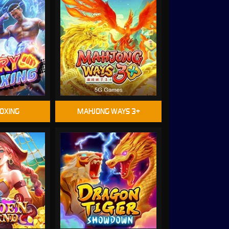
BOXING
MAHJONG WAYS 3+