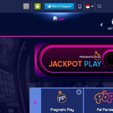
Main di Telegram
HOT
JACKPOT
PLAY
i
Pragmatic Play
Fat Pand