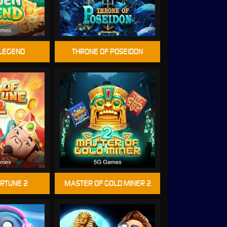
LEGEND
THRONE OF POSEIDON
ORTUNE 2
MASTER OF GOLD MINER 2