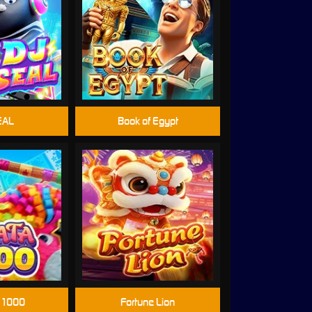
EAL
Book of Egypt
 1000
Fortune Lion