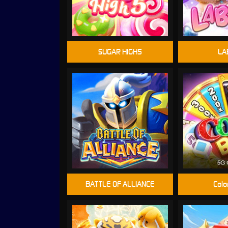
SUGAR HIGH5
LA
BATTLE OF ALLIANCE
Colo