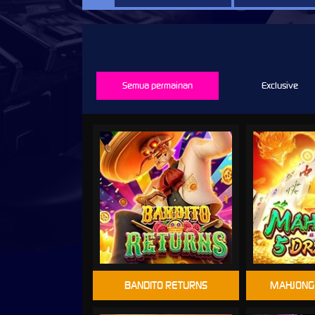
Semua permainan
Exclusive
BANDITO RETURNS
MAHJONG